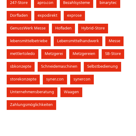
247-Store
apro.con
Bezahlsysteme
binarytec
Dorfladen
expodirekt
exprose
GenussWerk Messe
Hofladen
Hybrid-Store
lebensmittelbetriebe
Lebensmittelhandwerk
Messe
mettlertoledo
Metzgerei
Metzgereien
SB-Store
sbkonzepte
Schneidemaschinen
Selbstbedienung
storekonzepte
syner.con
synercon
Unternehmensberatung
Waagen
Zahlungsmöglichkeiten